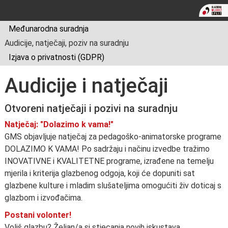
Međunarodna suradnja
Audicije, natječaji, poziv na suradnju
Izjava o privatnosti (GDPR)
Audicije i natječaji
Otvoreni natječaji i pozivi na suradnju
Natječaj: "Dolazimo k vama!"
GMS objavljuje natječaj za pedagoško-animatorske programe
DOLAZIMO K VAMA! Po sadržaju i načinu izvedbe tražimo
INOVATIVNE i KVALITETNE programe, izrađene na temelju
mjerila i kriterija glazbenog odgoja, koji će dopuniti sat
glazbene kulture i mladim slušateljima omogućiti živ doticaj s
glazbom i izvođačima.
Postani volonter!
Voliš glazbu? Željan/a si stjecanja novih iskustava,