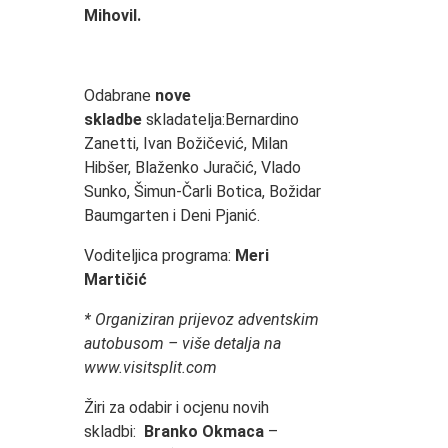
Mihovil.
Odabrane
nove
skladbe
skladatelja:Bernardino
Zanetti, Ivan Božičević, Milan
Hibšer, Blaženko Juračić, Vlado
Sunko, Šimun-Čarli Botica, Božidar
Baumgarten i Deni Pjanić.
Voditeljica programa:
Meri
Martičić
* Organiziran prijevoz adventskim
autobusom – više detalja na
www.visitsplit.com
Žiri za odabir i ocjenu novih
skladbi:
Branko Okmaca
–