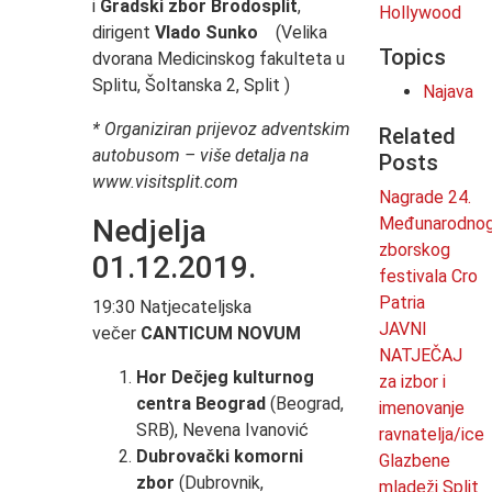
i
Gradski zbor Brodosplit
,
Hollywood
dirigent
Vlado Sunko
(Velika
Topics
dvorana Medicinskog fakulteta u
Splitu, Šoltanska 2, Split )
Najava
* Organiziran prijevoz adventskim
Related
autobusom – više detalja na
Posts
www.visitsplit.com
Nagrade 24.
Nedjelja
Međunarodno
zborskog
01.12.2019.
festivala Cro
Patria
19:30 Natjecateljska
JAVNI
večer
CANTICUM NOVUM
NATJEČAJ
Hor Dečjeg kulturnog
za izbor i
centra Beograd
(Beograd,
imenovanje
SRB), Nevena Ivanović​​​​​
ravnatelja/ice
Dubrovački komorni
Glazbene
zbor
(Dubrovnik,
mladeži Split